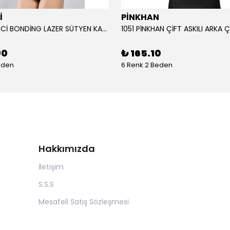
İ
PİNKHAN
104 YENİ İNCİ BONDİNG LAZER SÜTYEN KADIN
90
₺ 165.10
eden
6 Renk 2 Beden
Hakkımızda
İletişim
S.S.S
Mesafeli Satış Sözleşmesi