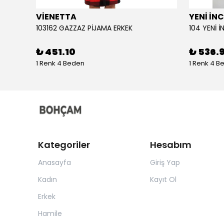
VİENETTA
YENİ İNC
103162 GAZZAZ PİJAMA ERKEK
₺ 451.10
₺ 536.
1 Renk 4 Beden
1 Renk 4 B
Kategoriler
Hesabım
Anasayfa
Giriş Yap
Kadın
Kayıt Ol
Erkek
Hamile