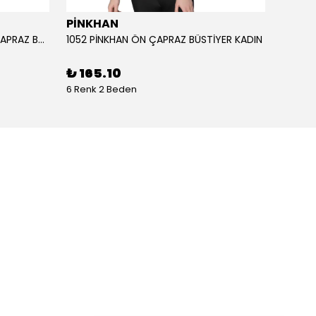
PİNKHAN
ANIL
1051 PİNKHAN ÇİFT ASKILI ARKA ÇAPRAZ BÜSTİYER KADI
1052 PİNKHAN ÖN ÇAPRAZ BÜSTİYER KADIN
11403 
₺ 165.10
₺ 2,
6 Renk 2 Beden
1 Renk