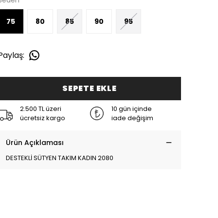
Beden
75
80
85
90
95
Paylaş
:
SEPETE EKLE
2.500 TL üzeri
10 gün içinde
ücretsiz kargo
iade değişim
Ürün Açıklaması
DESTEKLİ SÜTYEN TAKIM KADIN 2080