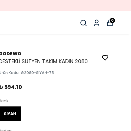
0
GODEWO
DESTEKLİ SÜTYEN TAKIM KADIN 2080
Ürün Kodu
:
G2080-SIYAH-75
₺ 594.10
Renk
SIYAH