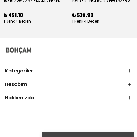
103162 GAZZAZ PİJAMA ERKEK
104 YENİ İNCİ BONDİNG LAZER SÜTYEN KADIN
₺ 451.10
₺ 536.90
1 Renk 4 Beden
1 Renk 4 Beden
Kategoriler
Hesabım
Hakkımızda