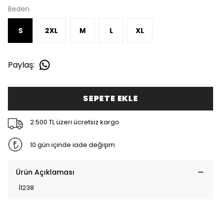
Beden
S
2XL
M
L
XL
Paylaş
:
SEPETE EKLE
2.500 TL üzeri ücretsiz kargo
10 gün içinde iade değişim
Ürün Açıklaması
İ1238