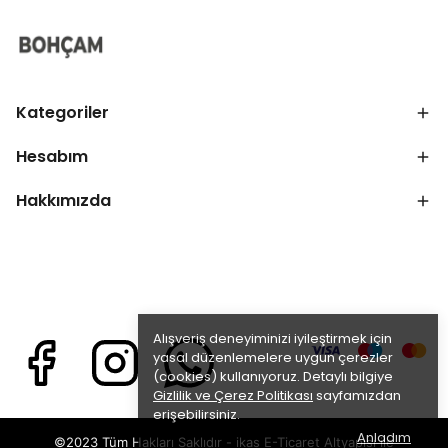
Kategoriler
Hesabım
Hakkımızda
Alışveriş deneyiminizi iyileştirmek için
yasal düzenlemelere uygun çerezler
(cookies) kullanıyoruz. Detaylı bilgiye
Gizlilik ve Çerez Politikası
sayfamızdan
erişebilirsiniz.
Anladım
©2023 Tüm Hakları Saklıdır - ikas E-Ticaret
Altyapısı ile