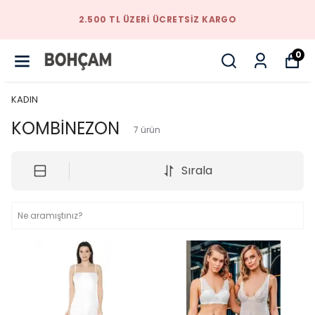
TARZINIZI BIZIMLE YAKALAYACAKSINIZ
0
KADIN
KOMBİNEZON
7
ürün
Sırala