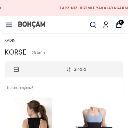
TARZINIZI BIZIMLE YAKALAYACAKSINIZ
0
KADIN
KORSE
28
ürün
Sırala