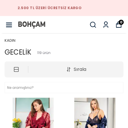
TARZINIZI BIZIMLE YAKALAYACAKSINIZ
0
KADIN
GECELİK
119
ürün
Sırala