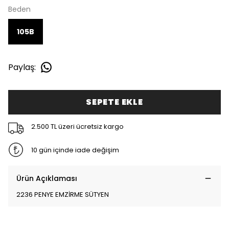
Beden
105B
Paylaş
:
SEPETE EKLE
2.500 TL üzeri ücretsiz kargo
10 gün içinde iade değişim
Ürün Açıklaması
2236 PENYE EMZİRME SÜTYEN