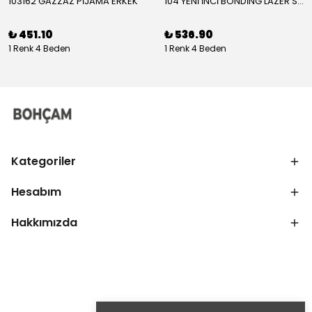
103162 GAZZAZ PİJAMA ERKEK
104 YENİ İNCİ BONDİNG LAZER SÜTYEN KADIN
₺ 451.10
₺ 536.90
1 Renk 4 Beden
1 Renk 4 Beden
Kategoriler
Hesabım
Hakkımızda