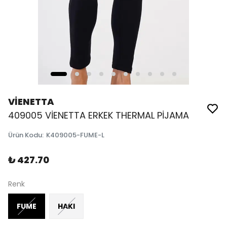
VİENETTA
409005 VİENETTA ERKEK THERMAL PİJAMA
Ürün Kodu
:
K409005-FUME-L
₺ 427.70
Renk
FUME
HAKI