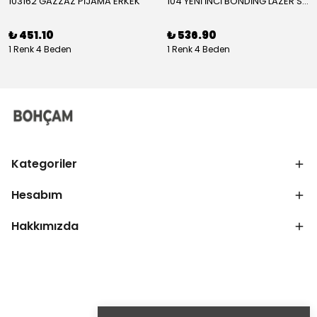
103162 GAZZAZ PİJAMA ERKEK
104 YENİ İNCİ BONDİNG LAZER SÜTYEN KADIN
₺ 451.10
₺ 536.90
1 Renk 4 Beden
1 Renk 4 Beden
Kategoriler
Hesabım
Hakkımızda