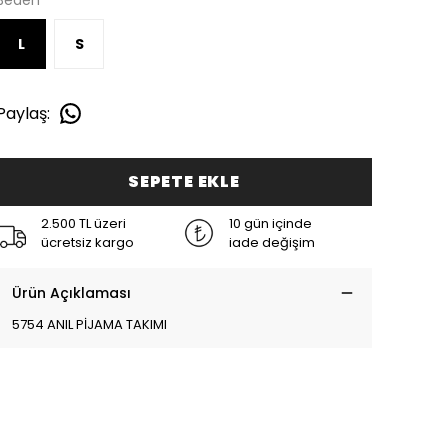
Beden
L
S
Paylaş
:
SEPETE EKLE
2.500 TL üzeri
10 gün içinde
ücretsiz kargo
iade değişim
Ürün Açıklaması
5754 ANIL PİJAMA TAKIMI