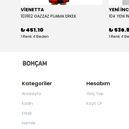
VİENETTA
YENİ İNC
103162 GAZZAZ PİJAMA ERKEK
₺ 451.10
₺ 536.
1 Renk 4 Beden
1 Renk 4 B
Kategoriler
Hesabım
Anasayfa
Giriş Yap
Kadın
Kayıt Ol
Erkek
Hamile