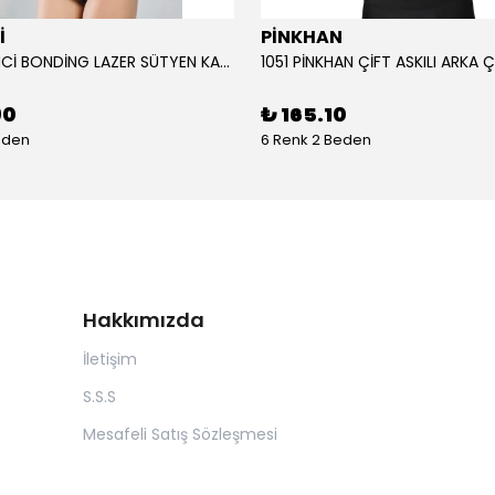
İ
PİNKHAN
104 YENİ İNCİ BONDİNG LAZER SÜTYEN KADIN
90
₺ 165.10
eden
6 Renk 2 Beden
Hakkımızda
İletişim
S.S.S
Mesafeli Satış Sözleşmesi