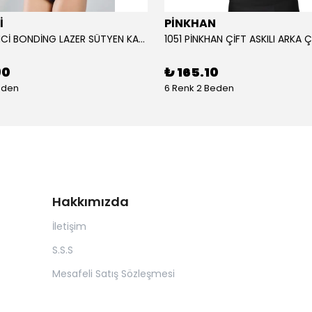
İ
PİNKHAN
104 YENİ İNCİ BONDİNG LAZER SÜTYEN KADIN
90
₺ 165.10
eden
6 Renk 2 Beden
Hakkımızda
İletişim
S.S.S
Mesafeli Satış Sözleşmesi