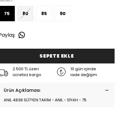
Beden
75
80
85
90
Paylaş
:
SEPETE EKLE
2.500 TL üzeri
10 gün içinde
ücretsiz kargo
iade değişim
Ürün Açıklaması
ANIL 4838 SÜTYEN TAKIM - ANIL - SİYAH - 75