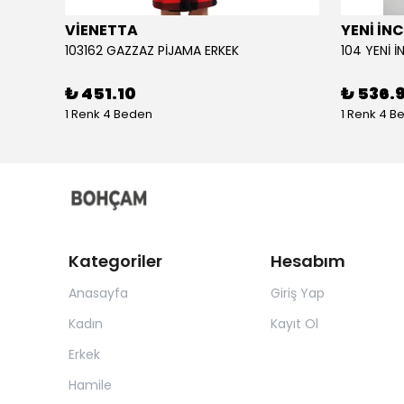
VİENETTA
YENİ İNC
103162 GAZZAZ PİJAMA ERKEK
₺ 451.10
₺ 536.
1 Renk 4 Beden
1 Renk 4 B
Kategoriler
Hesabım
Anasayfa
Giriş Yap
Kadın
Kayıt Ol
Erkek
Hamile