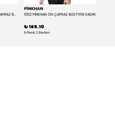
PİNKHAN
ANIL
1051 PİNKHAN ÇİFT ASKILI ARKA ÇAPRAZ BÜSTİYER KADI
1052 PİNKHAN ÖN ÇAPRAZ BÜSTİYER KADIN
11403 
₺ 165.10
₺ 2,
6 Renk 2 Beden
1 Renk