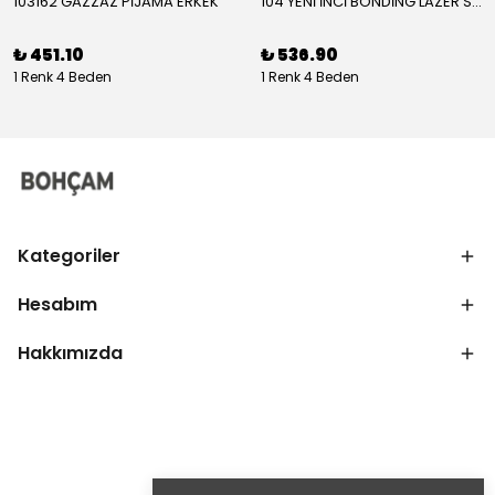
103162 GAZZAZ PİJAMA ERKEK
104 YENİ İNCİ BONDİNG LAZER SÜTYEN KADIN
₺ 451.10
₺ 536.90
1 Renk 4 Beden
1 Renk 4 Beden
Kategoriler
Hesabım
Hakkımızda