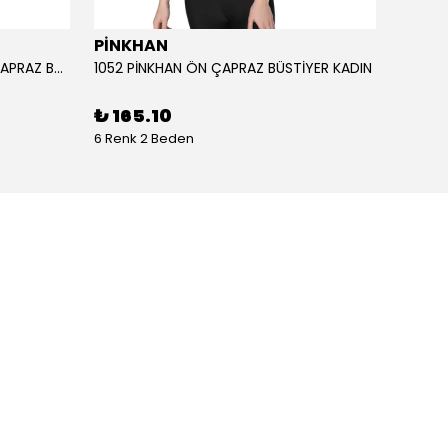
PİNKHAN
ANIL
1051 PİNKHAN ÇİFT ASKILI ARKA ÇAPRAZ BÜSTİYER KADI
1052 PİNKHAN ÖN ÇAPRAZ BÜSTİYER KADIN
11403 
₺ 165.10
₺ 2,
6 Renk 2 Beden
1 Renk