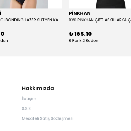
İ
PİNKHAN
104 YENİ İNCİ BONDİNG LAZER SÜTYEN KADIN
90
₺ 165.10
eden
6 Renk 2 Beden
Hakkımızda
İletişim
S.S.S
Mesafeli Satış Sözleşmesi