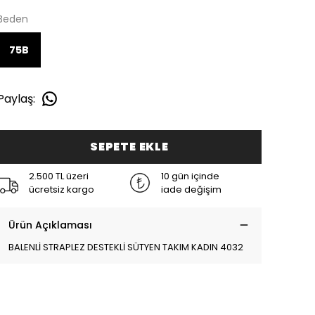
Beden
75B
Paylaş
:
SEPETE EKLE
2.500 TL üzeri
10 gün içinde
ücretsiz kargo
iade değişim
Ürün Açıklaması
BALENLİ STRAPLEZ DESTEKLİ SÜTYEN TAKIM KADIN 4032