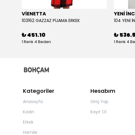
VİENETTA
YENİ İNC
103162 GAZZAZ PİJAMA ERKEK
₺ 451.10
₺ 536.
1 Renk 4 Beden
1 Renk 4 B
Kategoriler
Hesabım
Anasayfa
Giriş Yap
Kadın
Kayıt Ol
Erkek
Hamile