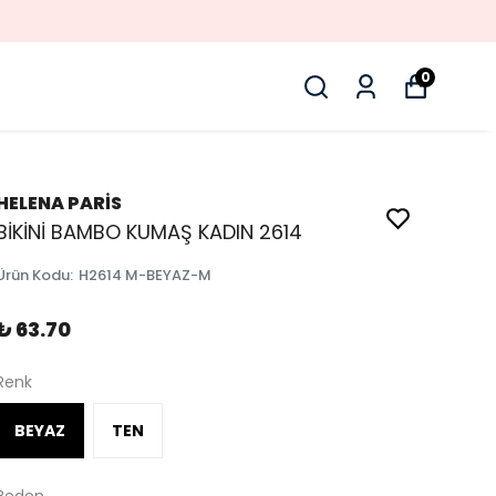
0
HELENA PARİS
BİKİNİ BAMBO KUMAŞ KADIN 2614
Ürün Kodu
:
H2614 M-BEYAZ-M
₺ 63.70
Renk
BEYAZ
TEN