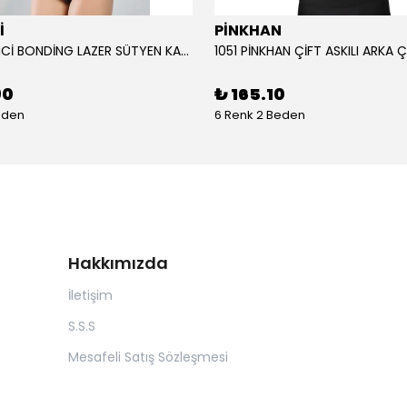
İ
PİNKHAN
104 YENİ İNCİ BONDİNG LAZER SÜTYEN KADIN
90
₺ 165.10
eden
6 Renk 2 Beden
Hakkımızda
İletişim
S.S.S
Mesafeli Satış Sözleşmesi