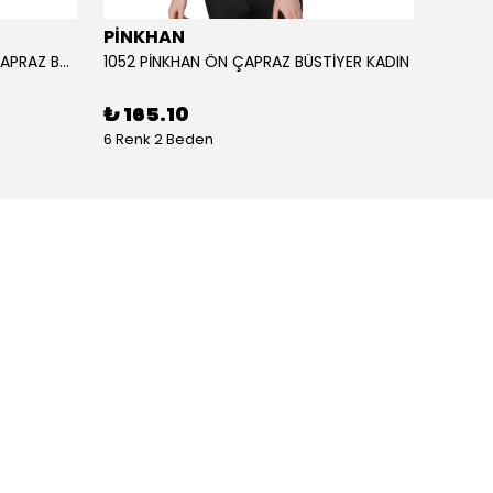
PİNKHAN
ANIL
1051 PİNKHAN ÇİFT ASKILI ARKA ÇAPRAZ BÜSTİYER KADI
1052 PİNKHAN ÖN ÇAPRAZ BÜSTİYER KADIN
11403 
₺ 165.10
₺ 2,
6 Renk 2 Beden
1 Renk