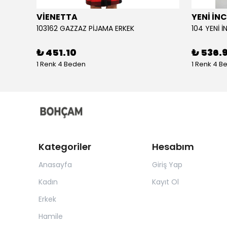
VİENETTA
YENİ İNC
103162 GAZZAZ PİJAMA ERKEK
₺ 451.10
₺ 536.
1 Renk 4 Beden
1 Renk 4 B
Kategoriler
Hesabım
Anasayfa
Giriş Yap
Kadın
Kayıt Ol
Erkek
Hamile