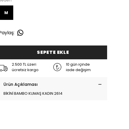
Beden
M
Paylaş
:
SEPETE EKLE
2.500 TL üzeri
10 gün içinde
ücretsiz kargo
iade değişim
Ürün Açıklaması
BİKİNİ BAMBO KUMAŞ KADIN 2614