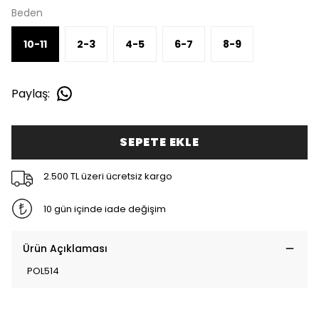
Beden
10-11
2-3
4-5
6-7
8-9
Paylaş
:
SEPETE EKLE
2.500 TL üzeri ücretsiz kargo
10 gün içinde iade değişim
Ürün Açıklaması
POL514