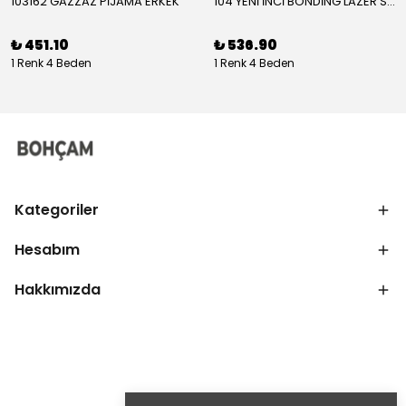
103162 GAZZAZ PİJAMA ERKEK
104 YENİ İNCİ BONDİNG LAZER SÜTYEN KADIN
₺ 451.10
₺ 536.90
1 Renk 4 Beden
1 Renk 4 Beden
Kategoriler
Hesabım
Hakkımızda