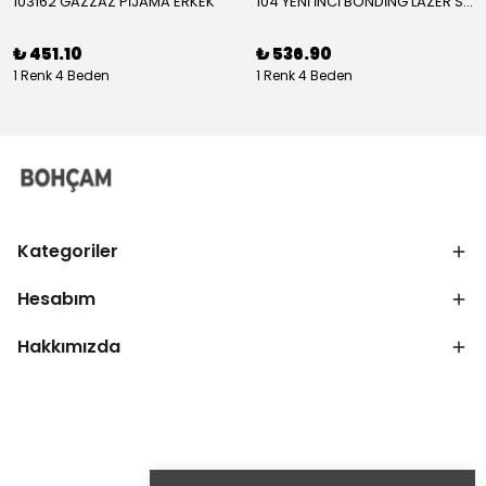
103162 GAZZAZ PİJAMA ERKEK
104 YENİ İNCİ BONDİNG LAZER SÜTYEN KADIN
₺ 451.10
₺ 536.90
1 Renk 4 Beden
1 Renk 4 Beden
Kategoriler
Hesabım
Hakkımızda