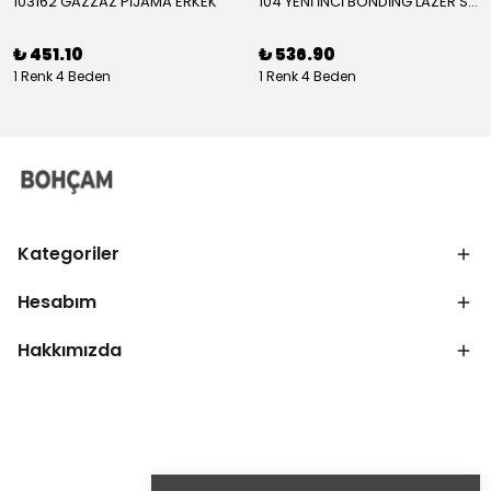
103162 GAZZAZ PİJAMA ERKEK
104 YENİ İNCİ BONDİNG LAZER SÜTYEN KADIN
₺ 451.10
₺ 536.90
1 Renk 4 Beden
1 Renk 4 Beden
Kategoriler
Hesabım
Hakkımızda