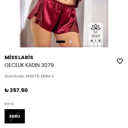
MİSS LARİS
GECELİK KADIN 3079
Ürün Kodu
:
M3079-EKRU-L
₺ 357.50
Renk
EKRU