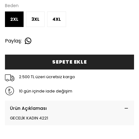
Beden
2XL
3XL
4XL
Paylaş
:
SEPETE EKLE
2.500 TL üzeri ücretsiz kargo
10 gün içinde iade değişim
Ürün Açıklaması
GECELİK KADIN 4221