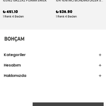
103162 GAZZAZ PİJAMA ERKEK
104 YENİ İNCİ BONDİNG LAZER SÜTYEN KADIN
₺ 451.10
₺ 536.90
1 Renk 4 Beden
1 Renk 4 Beden
Kategoriler
Hesabım
Hakkımızda