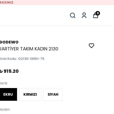
0
GODEWO
JARTİYER TAKIM KADIN 2130
Ürün Kodu
:
G2130-EKRU-75
₺ 915.20
Renk
EKRU
KIRMIZI
SIYAH
Beden