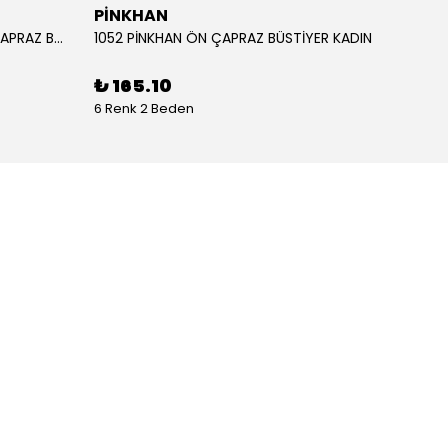
PİNKHAN
ANIL
1051 PİNKHAN ÇİFT ASKILI ARKA ÇAPRAZ BÜSTİYER KADI
1052 PİNKHAN ÖN ÇAPRAZ BÜSTİYER KADIN
11403 
₺ 165.10
₺ 2,
6 Renk 2 Beden
1 Renk