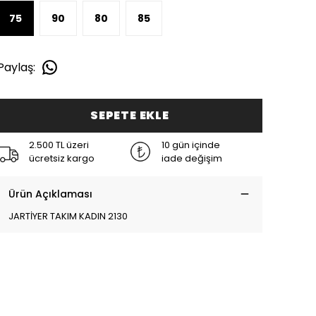
75
90
80
85
Paylaş
:
SEPETE EKLE
2.500 TL üzeri
10 gün içinde
ücretsiz kargo
iade değişim
Ürün Açıklaması
JARTİYER TAKIM KADIN 2130