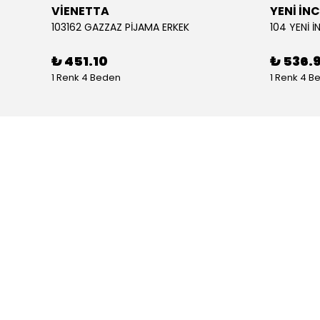
VİENETTA
YENİ İNC
103162 GAZZAZ PİJAMA ERKEK
₺ 451.10
₺ 536.
1 Renk 4 Beden
1 Renk 4 B