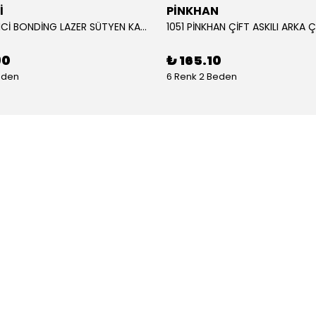
İ
PİNKHAN
104 YENİ İNCİ BONDİNG LAZER SÜTYEN KADIN
90
₺ 165.10
eden
6 Renk 2 Beden