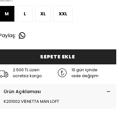
Beden
M
L
XL
XXL
Paylaş
:
SEPETE EKLE
2.500 TL üzeri
10 gün içinde
ücretsiz kargo
iade değişim
Ürün Açıklaması
K201002 VİENETTA MAN LOFT