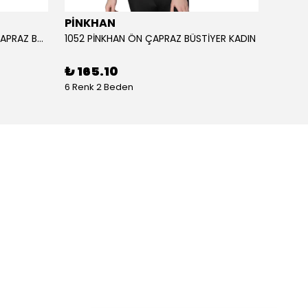
PİNKHAN
ANIL
1051 PİNKHAN ÇİFT ASKILI ARKA ÇAPRAZ BÜSTİYER KADI
1052 PİNKHAN ÖN ÇAPRAZ BÜSTİYER KADIN
11403 
₺ 165.10
₺ 2,
6 Renk 2 Beden
1 Renk