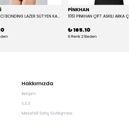
İ
PİNKHAN
104 YENİ İNCİ BONDİNG LAZER SÜTYEN KADIN
90
₺ 165.10
eden
6 Renk 2 Beden
Hakkımızda
İletişim
S.S.S
Mesafeli Satış Sözleşmesi