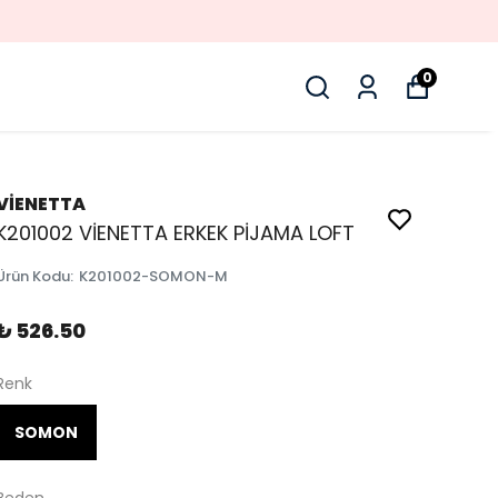
0
VİENETTA
K201002 VİENETTA ERKEK PİJAMA LOFT
Ürün Kodu
:
K201002-SOMON-M
₺ 526.50
Renk
SOMON