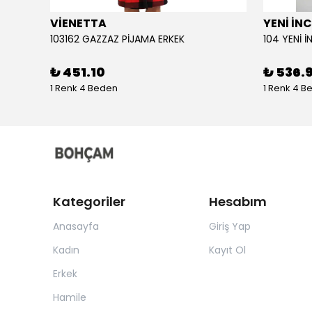
VİENETTA
YENİ İNC
103162 GAZZAZ PİJAMA ERKEK
₺ 451.10
₺ 536.
1 Renk 4 Beden
1 Renk 4 B
Kategoriler
Hesabım
Anasayfa
Giriş Yap
Kadın
Kayıt Ol
Erkek
Hamile