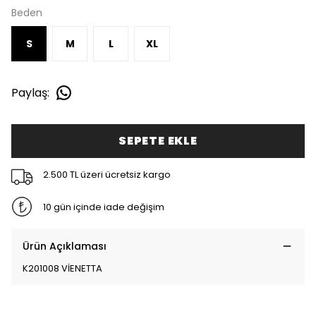
Beden
S
M
L
XL
Paylaş
:
SEPETE EKLE
2.500 TL üzeri ücretsiz kargo
10 gün içinde iade değişim
Ürün Açıklaması
K201008 VİENETTA