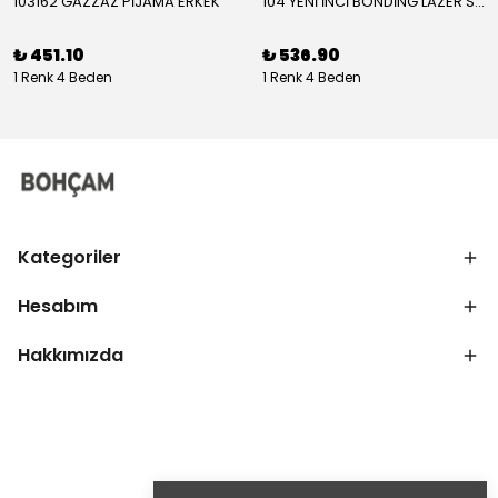
103162 GAZZAZ PİJAMA ERKEK
104 YENİ İNCİ BONDİNG LAZER SÜTYEN KADIN
₺ 451.10
₺ 536.90
1 Renk 4 Beden
1 Renk 4 Beden
Kategoriler
Hesabım
Hakkımızda