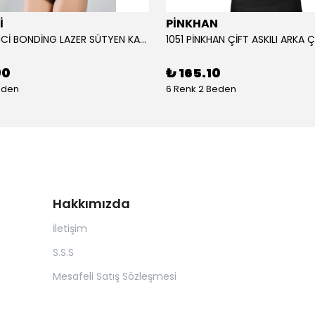
İ
PİNKHAN
104 YENİ İNCİ BONDİNG LAZER SÜTYEN KADIN
90
₺ 165.10
eden
6 Renk 2 Beden
Hakkımızda
İletişim
S.S.S
Mesafeli Satış Sözleşmesi