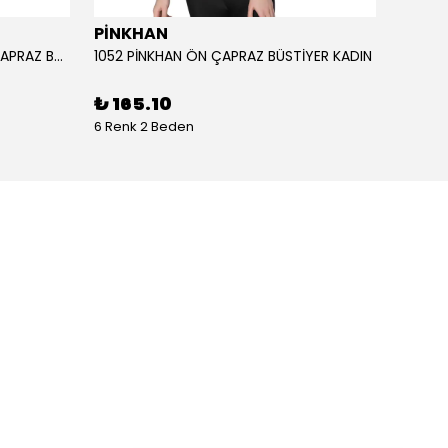
PİNKHAN
ANIL
1051 PİNKHAN ÇİFT ASKILI ARKA ÇAPRAZ BÜSTİYER KADI
1052 PİNKHAN ÖN ÇAPRAZ BÜSTİYER KADIN
11403 
₺ 165.10
₺ 2,
6 Renk 2 Beden
1 Renk