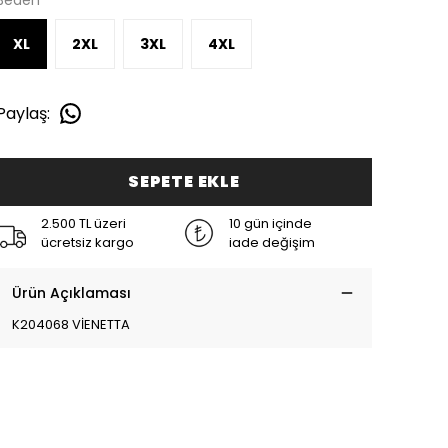
Beden
XL
2XL
3XL
4XL
Paylaş
:
SEPETE EKLE
2.500 TL üzeri
10 gün içinde
ücretsiz kargo
iade değişim
Ürün Açıklaması
K204068 VİENETTA