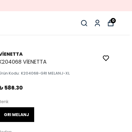
0
VİENETTA
K204068 VİENETTA
Ürün Kodu
:
K204068-GRI MELANJ-XL
₺ 586.30
Renk
GRI MELANJ