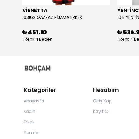
VİENETTA
YENİ İNC
103162 GAZZAZ PİJAMA ERKEK
₺ 451.10
₺ 536.
1 Renk 4 Beden
1 Renk 4 B
Kategoriler
Hesabım
Anasayfa
Giriş Yap
Kadın
Kayıt Ol
Erkek
Hamile