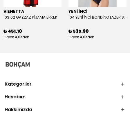
VİENETTA
YENİ İNCİ
103162 GAZZAZ PİJAMA ERKEK
104 YENİ İNCİ BONDİNG LAZER SÜTYEN KADIN
₺ 451.10
₺ 536.90
1 Renk 4 Beden
1 Renk 4 Beden
Kategoriler
Hesabım
Hakkımızda