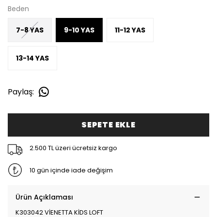
Beden
7-8 YAS
9-10 YAS
11-12 YAS
13-14 YAS
Paylaş
:
SEPETE EKLE
2.500 TL üzeri ücretsiz kargo
10 gün içinde iade değişim
Ürün Açıklaması
K303042 VİENETTA KİDS LOFT