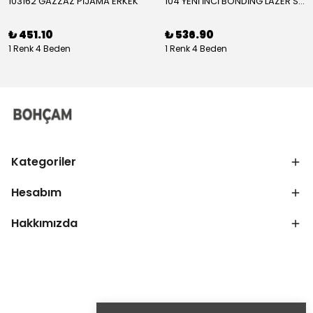
103162 GAZZAZ PİJAMA ERKEK
104 YENİ İNCİ BONDİNG LAZER SÜTYEN KADIN
₺ 451.10
₺ 536.90
1 Renk 4 Beden
1 Renk 4 Beden
Kategoriler
Hesabım
Hakkımızda