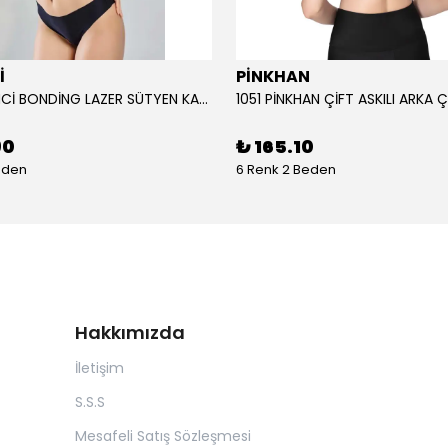
İ
PİNKHAN
104 YENİ İNCİ BONDİNG LAZER SÜTYEN KADIN
90
₺ 165.10
eden
6 Renk 2 Beden
Hakkımızda
İletişim
S.S.S
Mesafeli Satış Sözleşmesi