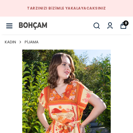
TARZINIZI BIZIMLE YAKALAYACAKSINIZ
0
KADIN
PİJAMA