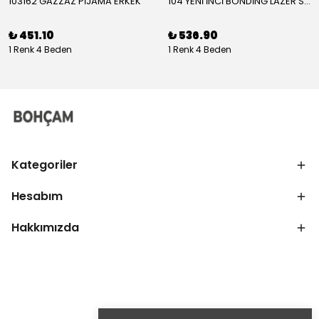
103162 GAZZAZ PİJAMA ERKEK
104 YENİ İNCİ BONDİNG LAZER SÜTYEN KADIN
₺ 451.10
₺ 536.90
1 Renk 4 Beden
1 Renk 4 Beden
Kategoriler
Hesabım
Hakkımızda