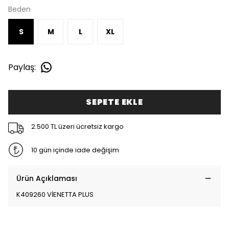
Beden
S
M
L
XL
Paylaş
:
SEPETE EKLE
2.500 TL üzeri ücretsiz kargo
10 gün içinde iade değişim
Ürün Açıklaması
K409260 VİENETTA PLUS