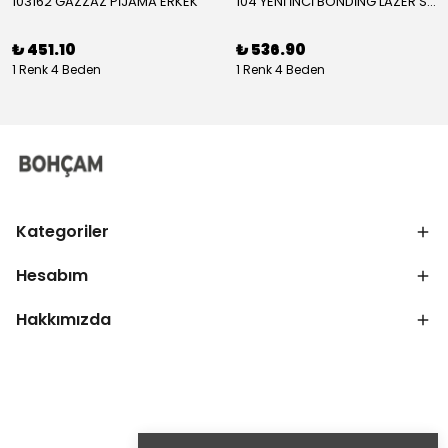
103162 GAZZAZ PİJAMA ERKEK
104 YENİ İNCİ BONDİNG LAZER SÜTYEN KADIN
₺ 451.10
₺ 536.90
1 Renk 4 Beden
1 Renk 4 Beden
Kategoriler
Hesabım
Hakkımızda