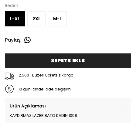
Beden
L-XL
2XL
M-L
Paylaş
:
SEPETE EKLE
2.500 TL üzeri ücretsiz kargo
10 gün içinde iade değişim
Ürün Açıklaması
KAYDIRMAZ LAZER BATO KADIN 1058