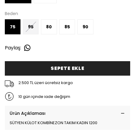
Beden
75
95
80
85
90
Paylaş
:
SEPETE EKLE
2.500 TL üzeri ücretsiz kargo
10 gün içinde iade değişim
Ürün Açıklaması
SÜTYEN KÜLOT KOMBİNEZON TAKIM KADIN 1200