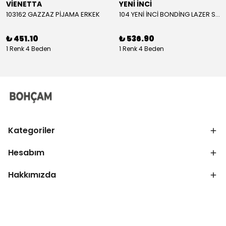
VİENETTA
YENİ İNCİ
103162 GAZZAZ PİJAMA ERKEK
104 YENİ İNCİ BONDİNG LAZER SÜTYEN KADIN
₺ 451.10
₺ 536.90
1 Renk 4 Beden
1 Renk 4 Beden
Kategoriler
Hesabım
Hakkımızda