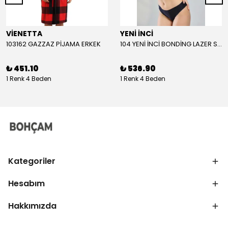
VİENETTA
YENİ İNCİ
103162 GAZZAZ PİJAMA ERKEK
104 YENİ İNCİ BONDİNG LAZER SÜTYEN KADIN
₺ 451.10
₺ 536.90
1 Renk 4 Beden
1 Renk 4 Beden
Kategoriler
Hesabım
Hakkımızda