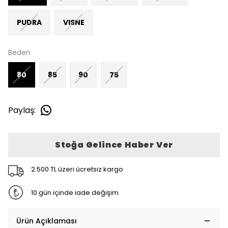
PUDRA
VISNE
Beden
80
85
90
75
Paylaş
:
Stoğa Gelince Haber Ver
2.500 TL üzeri ücretsiz kargo
10 gün içinde iade değişim
Ürün Açıklaması