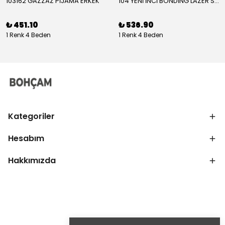
103162 GAZZAZ PİJAMA ERKEK
104 YENİ İNCİ BONDİNG LAZER SÜTYEN KADIN
₺ 451.10
₺ 536.90
1 Renk 4 Beden
1 Renk 4 Beden
Kategoriler
Hesabım
Hakkımızda