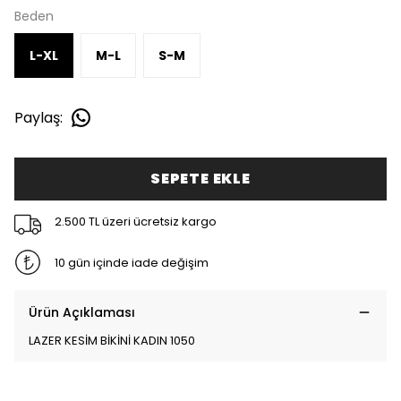
Beden
L-XL
M-L
S-M
Paylaş
:
SEPETE EKLE
2.500 TL üzeri ücretsiz kargo
10 gün içinde iade değişim
Ürün Açıklaması
LAZER KESİM BİKİNİ KADIN 1050