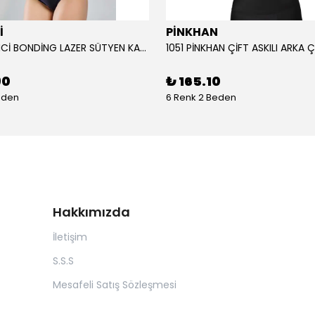
İ
PİNKHAN
104 YENİ İNCİ BONDİNG LAZER SÜTYEN KADIN
90
₺ 165.10
eden
6 Renk 2 Beden
Hakkımızda
İletişim
S.S.S
Mesafeli Satış Sözleşmesi