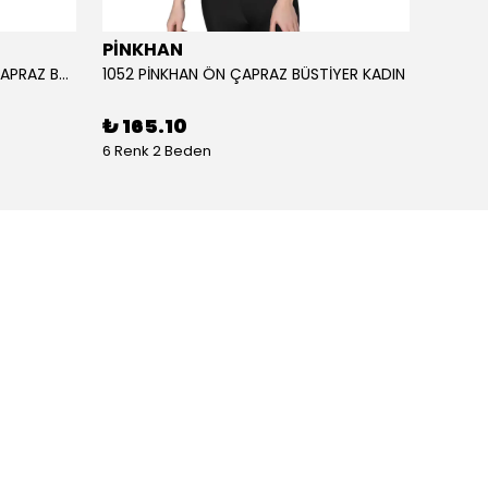
PİNKHAN
ANIL
1051 PİNKHAN ÇİFT ASKILI ARKA ÇAPRAZ BÜSTİYER KADI
1052 PİNKHAN ÖN ÇAPRAZ BÜSTİYER KADIN
11403 
₺ 165.10
₺ 2,
6 Renk 2 Beden
1 Renk