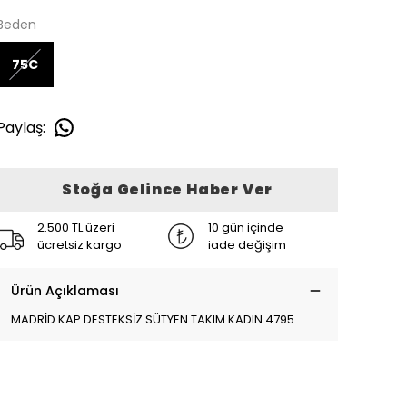
Beden
75C
Paylaş
:
Stoğa Gelince Haber Ver
2.500 TL üzeri
10 gün içinde
ücretsiz kargo
iade değişim
Ürün Açıklaması
MADRİD KAP DESTEKSİZ SÜTYEN TAKIM KADIN 4795