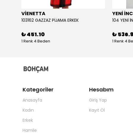
VİENETTA
YENİ İNC
103162 GAZZAZ PİJAMA ERKEK
₺ 451.10
₺ 536.
1 Renk 4 Beden
1 Renk 4 B
Kategoriler
Hesabım
Anasayfa
Giriş Yap
Kadın
Kayıt Ol
Erkek
Hamile