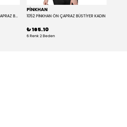
PİNKHAN
ANIL
1051 PİNKHAN ÇİFT ASKILI ARKA ÇAPRAZ BÜSTİYER KADI
1052 PİNKHAN ÖN ÇAPRAZ BÜSTİYER KADIN
11403 
₺ 165.10
₺ 2,
6 Renk 2 Beden
1 Renk