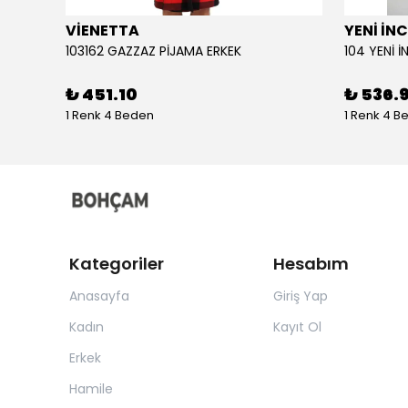
VİENETTA
YENİ İNC
103162 GAZZAZ PİJAMA ERKEK
₺ 451.10
₺ 536.
1 Renk 4 Beden
1 Renk 4 B
Kategoriler
Hesabım
Anasayfa
Giriş Yap
Kadın
Kayıt Ol
Erkek
Hamile