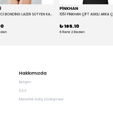
İ
PİNKHAN
104 YENİ İNCİ BONDİNG LAZER SÜTYEN KADIN
90
₺ 165.10
eden
6 Renk 2 Beden
Hakkımızda
İletişim
S.S.S
Mesafeli Satış Sözleşmesi