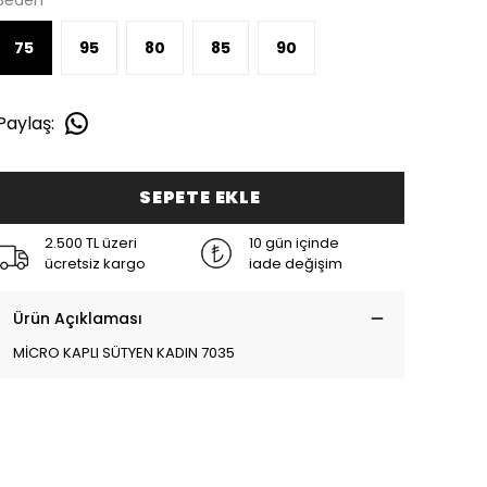
Beden
75
95
80
85
90
Paylaş
:
SEPETE EKLE
2.500 TL üzeri
10 gün içinde
ücretsiz kargo
iade değişim
Ürün Açıklaması
MİCRO KAPLI SÜTYEN KADIN 7035