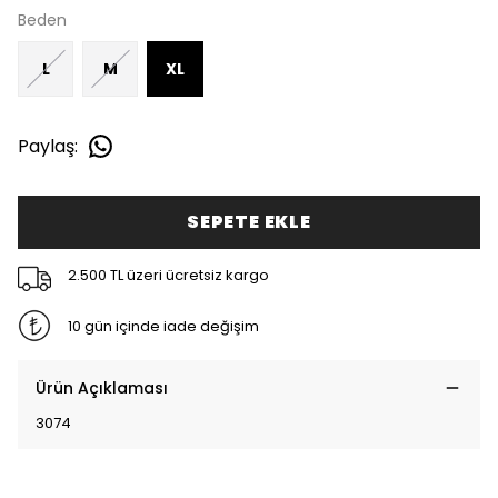
Beden
L
M
XL
Paylaş
:
SEPETE EKLE
2.500 TL üzeri ücretsiz kargo
10 gün içinde iade değişim
Ürün Açıklaması
3074