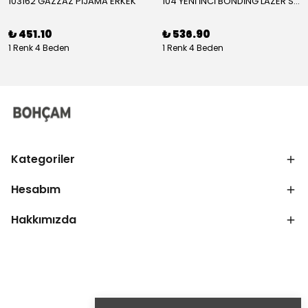
103162 GAZZAZ PİJAMA ERKEK
104 YENİ İNCİ BONDİNG LAZER SÜTYEN KADIN
₺ 451.10
₺ 536.90
1 Renk 4 Beden
1 Renk 4 Beden
Kategoriler
Hesabım
Hakkımızda