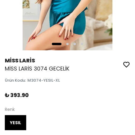
MİSS LARİS
MİSS LARİS 3074 GECELİK
Ürün Kodu
:
M3074-YESIL-XL
₺ 393.90
Renk
YESIL