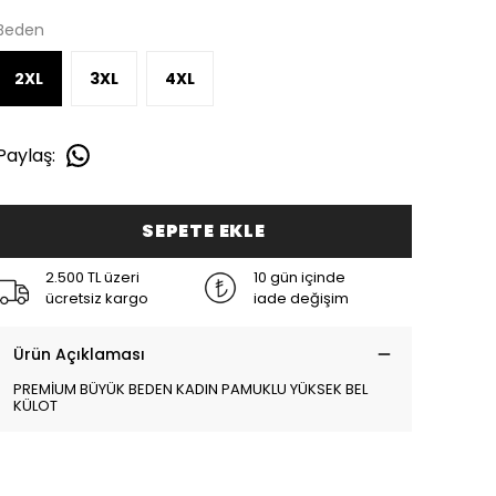
Beden
2XL
3XL
4XL
Paylaş
:
SEPETE EKLE
2.500 TL üzeri
10 gün içinde
ücretsiz kargo
iade değişim
Ürün Açıklaması
PREMİUM BÜYÜK BEDEN KADIN PAMUKLU YÜKSEK BEL
KÜLOT