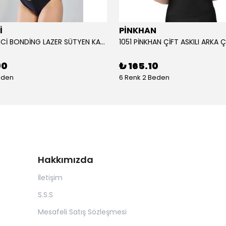
İ
PİNKHAN
104 YENİ İNCİ BONDİNG LAZER SÜTYEN KADIN
90
₺ 165.10
eden
6 Renk 2 Beden
Hakkımızda
İletişim
S.S.S
Mesafeli Satış Sözleşmesi