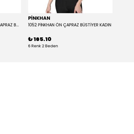
PİNKHAN
ANIL
1051 PİNKHAN ÇİFT ASKILI ARKA ÇAPRAZ BÜSTİYER KADI
1052 PİNKHAN ÖN ÇAPRAZ BÜSTİYER KADIN
11403 
₺ 165.10
₺ 2,
6 Renk 2 Beden
1 Renk