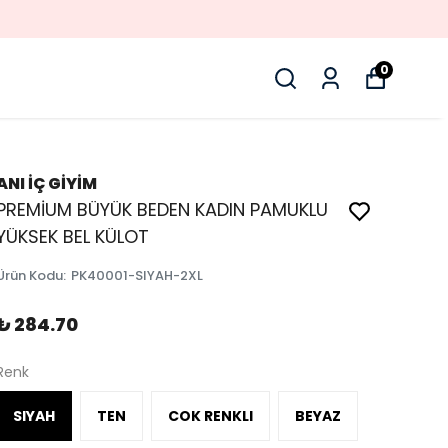
0
ANI İÇ GİYİM
PREMİUM BÜYÜK BEDEN KADIN PAMUKLU
YÜKSEK BEL KÜLOT
Ürün Kodu
:
PK40001-SIYAH-2XL
₺ 284.70
Renk
SIYAH
TEN
COK RENKLI
BEYAZ