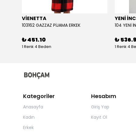
VİENETTA
YENİ İNC
103162 GAZZAZ PİJAMA ERKEK
₺ 451.10
₺ 536.
1 Renk 4 Beden
1 Renk 4 B
Kategoriler
Hesabım
Anasayfa
Giriş Yap
Kadın
Kayıt Ol
Erkek