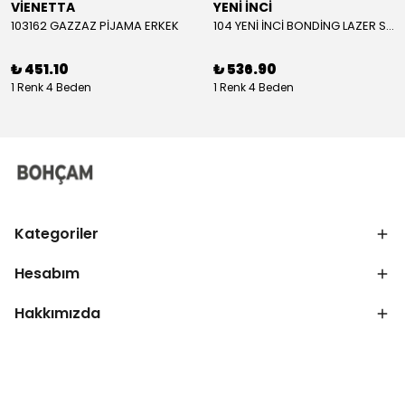
VİENETTA
YENİ İNCİ
103162 GAZZAZ PİJAMA ERKEK
104 YENİ İNCİ BONDİNG LAZER SÜTYEN KADIN
₺ 451.10
₺ 536.90
1 Renk 4 Beden
1 Renk 4 Beden
Kategoriler
Hesabım
Hakkımızda