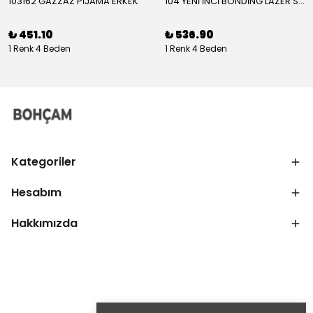
103162 GAZZAZ PİJAMA ERKEK
104 YENİ İNCİ BONDİNG LAZER SÜTYEN KADIN
₺ 451.10
₺ 536.90
1 Renk 4 Beden
1 Renk 4 Beden
Kategoriler
Hesabım
Hakkımızda