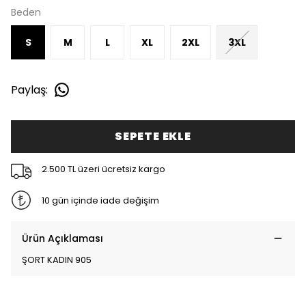
Beden
S
M
L
XL
2XL
3XL
Paylaş
:
SEPETE EKLE
2.500 TL üzeri ücretsiz kargo
10 gün içinde iade değişim
Ürün Açıklaması
ŞORT KADIN 905