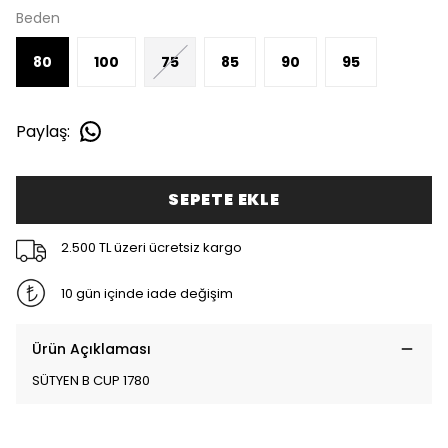
Beden
80
100
75
85
90
95
Paylaş
:
SEPETE EKLE
2.500 TL üzeri ücretsiz kargo
10 gün içinde iade değişim
Ürün Açıklaması
SÜTYEN B CUP 1780