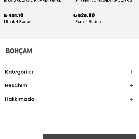
103162 GAZZAZ PİJAMA ERKEK
104 YENİ İNCİ BONDİNG LAZER SÜTYEN KADIN
₺ 451.10
₺ 536.90
1 Renk 4 Beden
1 Renk 4 Beden
Kategoriler
Hesabım
Hakkımızda