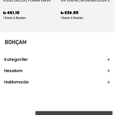
103162 GAZZAZ PİJAMA ERKEK
104 YENİ İNCİ BONDİNG LAZER SÜTYEN KADIN
₺ 451.10
₺ 536.90
1 Renk 4 Beden
1 Renk 4 Beden
Kategoriler
Hesabım
Hakkımızda