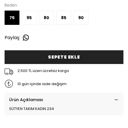
Beden
75
95
80
85
90
Paylaş
:
SEPETE EKLE
2.500 TL üzeri ücretsiz kargo
10 gün içinde iade değişim
Ürün Açıklaması
SÜTYEN TAKIM KADIN 234