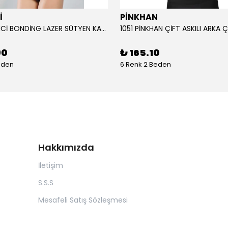
İ
PİNKHAN
104 YENİ İNCİ BONDİNG LAZER SÜTYEN KADIN
90
₺ 165.10
eden
6 Renk 2 Beden
Hakkımızda
İletişim
S.S.S
Mesafeli Satış Sözleşmesi