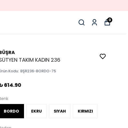
0
BÜŞRA
SÜTYEN TAKIM KADIN 236
Ürün Kodu
:
BŞR236-BORDO-75
₺ 614.90
Renk
BORDO
EKRU
SIYAH
KIRMIZI