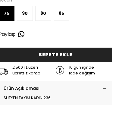
Beden
75
90
80
85
Paylaş
:
SEPETE EKLE
2.500 TL üzeri
10 gün içinde
ücretsiz kargo
iade değişim
Ürün Açıklaması
SÜTYEN TAKIM KADIN 236