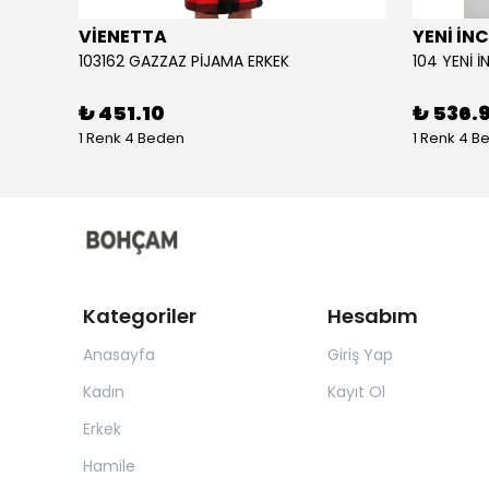
VİENETTA
YENİ İNC
103162 GAZZAZ PİJAMA ERKEK
₺ 451.10
₺ 536.
1 Renk 4 Beden
1 Renk 4 B
Kategoriler
Hesabım
Anasayfa
Giriş Yap
Kadın
Kayıt Ol
Erkek
Hamile