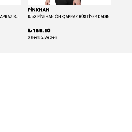
PİNKHAN
ANIL
1051 PİNKHAN ÇİFT ASKILI ARKA ÇAPRAZ BÜSTİYER KADI
1052 PİNKHAN ÖN ÇAPRAZ BÜSTİYER KADIN
11403 
₺ 165.10
₺ 2,
6 Renk 2 Beden
1 Renk