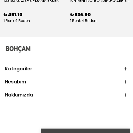
103162 GAZZAZ PİJAMA ERKEK
104 YENİ İNCİ BONDİNG LAZER SÜTYEN KADIN
₺ 451.10
₺ 536.90
1 Renk 4 Beden
1 Renk 4 Beden
Kategoriler
Hesabım
Hakkımızda