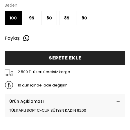
Beden
100
95
80
85
90
Paylaş
:
SEPETE EKLE
2.500 TL üzeri ücretsiz kargo
10 gün içinde iade değişim
Ürün Açıklaması
TÜL KAPLI SOFT C-CUP SÜTYEN KADIN 9200